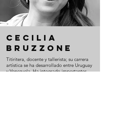
CECILIA
BRUZZONE
Titiritera, docente y tallerista; su carrera
artística se ha desarrollado entre Uruguay
y Venezuela. Ha integrado importantes
compañías de estos países, entre las que
se destacan Teatro EOS, Caracas,
Venezuela,“La Ovidio Titers Band” y
“Coriolis” (actualmente). Ha trabajado
además, de forma independiente en
numerosos proyectos.
Cursos de formación, a nivel nacional, e
internacional: 2014- Becaria UNIMA
“Desdobramentos do Corpo- Técnicas
ilusorias para autonomía ficcional no
objeto animado”_ Cía. Caixa do