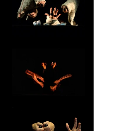
Manual_ Nicolás Caridad
MANUAL_Túnez11