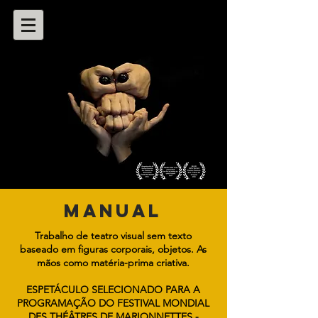
manual
Trabalho de teatro visual sem texto
baseado em figuras corporais, objetos. As
mãos como matéria-prima criativa.
ESPETÁCULO SELECIONADO PARA A
PROGRAMAÇÃO DO FESTIVAL MONDIAL
DES THÉÂTRES DE MARIONNETTES -