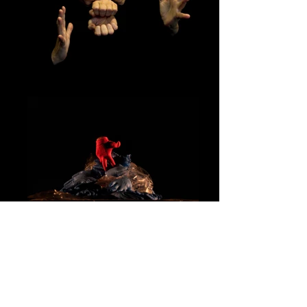
Manual_ G.M. Gnazzo
MANUAL_Túnez8